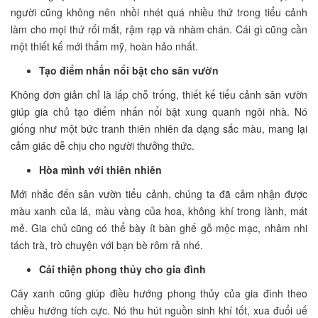
người cũng không nên nhồi nhét quá nhiều thứ trong tiểu cảnh
làm cho mọi thứ rối mắt, rậm rạp và nhàm chán. Cái gì cũng cần
một thiết kế mới thẩm mỹ, hoàn hảo nhất.
Tạo điểm nhấn nổi bật cho sân vườn
Không đơn giản chỉ là lấp chỗ trống, thiết kế tiểu cảnh sân vườn
giúp gia chủ tạo điểm nhấn nổi bật xung quanh ngôi nhà. Nó
giống như một bức tranh thiên nhiên đa dạng sắc màu, mang lại
cảm giác dễ chịu cho người thưởng thức.
Hòa mình với thiên nhiên
Mới nhắc đến sân vườn tiểu cảnh, chúng ta đã cảm nhận được
màu xanh của lá, màu vàng của hoa, không khí trong lành, mát
mẻ. Gia chủ cũng có thể bày ít bàn ghế gỗ mộc mạc, nhâm nhi
tách trà, trò chuyện với bạn bè rôm rả nhé.
Cải thiện phong thủy cho gia đình
Cây xanh cũng giúp điều hướng phong thủy của gia đình theo
chiều hướng tích cực. Nó thu hút nguồn sinh khí tốt, xua đuổi uế