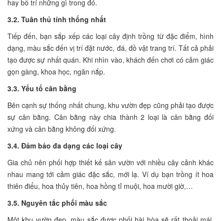
hay bố trí những gì trong đó.
3.2. Tuân thủ tính thống nhất
Tiếp đến, bạn sắp xếp các loại cây định trồng từ đặc điểm, hình
dạng, màu sắc đến vị trí đặt nước, đá, đồ vật trang trí. Tất cả phải
tạo được sự nhất quán. Khi nhìn vào, khách đến chơi có cảm giác
gọn gàng, khoa học, ngăn nắp.
3.3. Yếu tố cân bằng
Bên cạnh sự thống nhất chung, khu vườn đẹp cũng phải tạo được
sự cân bằng. Cân bằng này chia thành 2 loại là cân bằng đối
xứng và cân bằng không đối xứng.
3.4. Đảm bảo đa dạng các loại cây
Gia chủ nên phối hợp thiết kế sân vườn với nhiều cây cảnh khác
nhau mang tới cảm giác đặc sắc, mới lạ. Ví dụ bạn trồng ít hoa
thiên điểu, hoa thủy tiên, hoa hồng tỉ muội, hoa mười giờ,…
3.5. Nguyên tắc phối màu sắc
Một khu vườn đẹp, màu sắc được phối hài hòa sẽ rất thoải mái,