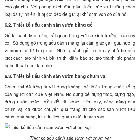
cho gia chủ. Với phong cách đơn giản, kiến trúc sư thường chọn
loại đá tự nhiên, ít bị gọt đẽo để giữ lại khí chất vốn có của nó.
6.2. Thiết kế tiểu cảnh sân vườn bằng gỗ
Gỗ là hành Mộc cũng rất quan trọng với sự sinh trưởng của cây
cối. Sử dụng gỗ trong tiểu cảnh mang lại cảm giác gần gũi, hương
vị mộc mạc từ làng quê. Những cảnh gỗ, cành cây nhỏ bé nếu
biết cách tạo hình và bài trí thì đảm bảo sẽ tạo thành tác phẩm
nghệ thuật độc đáo nhé.
6.3. Thiết kế tiểu cảnh sân vườn bằng chum vại
Chum vại đã từng là vật dụng không thể thiếu trong cuộc sống
của người dân quê Việt Nam. Nó dùng để đựng thóc, đựng gạo,
đựng nước hoặc nhiều đồ vật khác. Hiện nay, công năng của
chum vại đã được chuyển qua trang trí cho các sân vườn tiểu
cảnh, nhà hàng, khu du lịch, quán café, khách sạn,…
Thiết kế tiểu cảnh sân vườn với chum vại