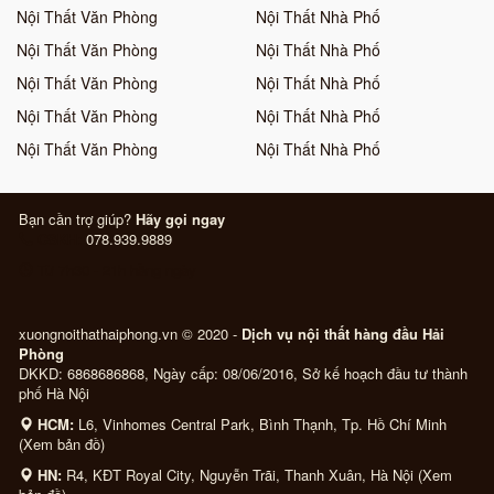
Nội Thất Văn Phòng
Nội Thất Nhà Phố
Nội Thất Văn Phòng
Nội Thất Nhà Phố
Nội Thất Văn Phòng
Nội Thất Nhà Phố
Nội Thất Văn Phòng
Nội Thất Nhà Phố
Nội Thất Văn Phòng
Nội Thất Nhà Phố
Bạn cần trợ giúp?
Hãy gọi ngay
CSKH:
078.939.9889
Từ 7h30 - 21h hằng ngày
xuongnoithathaiphong.vn © 2020 -
Dịch vụ nội thất hàng đầu Hải
Phòng
DKKD: 6868686868, Ngày cấp: 08/06/2016, Sở kế hoạch đầu tư thành
phố Hà Nội
HCM:
L6, Vinhomes Central Park, Bình Thạnh, Tp. Hồ Chí Minh
(
Xem bản đồ
)
HN:
R4, KĐT Royal City, Nguyễn Trãi, Thanh Xuân, Hà Nội (
Xem