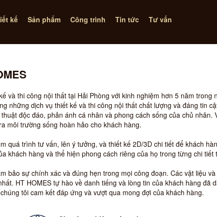
iết kế
Sản phẩm
Công trình
Tin tức
Tư vấn
HOMES
ế và thi công nội thất tại Hải Phòng với kinh nghiệm hơn 5 năm trong
những dịch vụ thiết kế và thi công nội thất chất lượng và đáng tin cậ
 thuật độc đáo, phản ánh cá nhân và phong cách sống của chủ nhân. Vớ
ạo ra môi trường sống hoàn hảo cho khách hàng.
ồm quá trình tư vấn, lên ý tưởng, và thiết kế 2D/3D chi tiết để khách h
ủa khách hàng và thể hiện phong cách riêng của họ trong từng chi tiết t
đảm bảo sự chính xác và đúng hẹn trong mọi công đoạn. Các vật liệu và t
nhất. HT HOMES tự hào về danh tiếng và lòng tin của khách hàng đã 
à chúng tôi cam kết đáp ứng và vượt qua mong đợi của khách hàng.