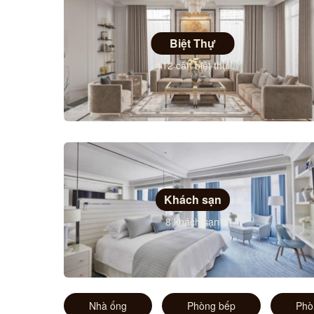
Biệt Thự
112 căn biệt thự
Khách sạn
8 khách sạn
Nhà ống
Phòng bếp
Phò