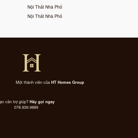
Nội Thất Nhà Phố
Nội Thất Nhà Phố
Một thành viên của
HT Homes Group
ạn cần trợ giúp?
Hãy gọi ngay
CSKH:
078.939.9889
Từ 7h30 - 21h hằng ngày