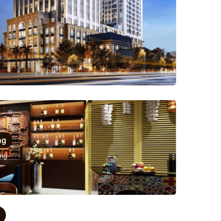
ng
àng