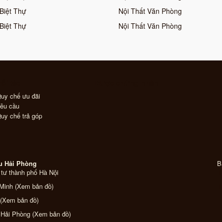
 Biệt Thự
Nội Thất Văn Phòng
 Biệt Thự
Nội Thất Văn Phòng
ối tác
Được chứng nhận
uy chế ưu đãi
êu cầu
uy chế trả góp
ầu Hải Phòng
B
tư thành phố Hà Nội
Minh (
Xem bản đồ
)
(
Xem bản đồ
)
Hải Phòng (
Xem bản đồ
)