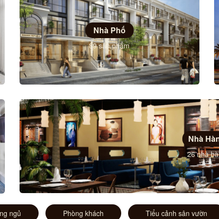
Nhà Phố
89 sản phẩm
Nhà Hà
26 nhà h
ng ngủ
Phòng khách
Tiểu cảnh sân vườn