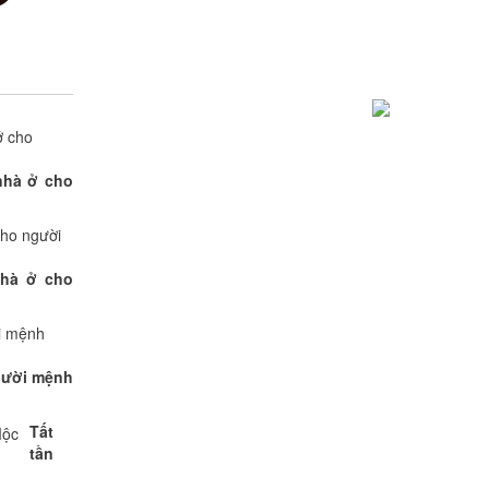
nhà ở cho
nhà ở cho
gười mệnh
Tất
tần