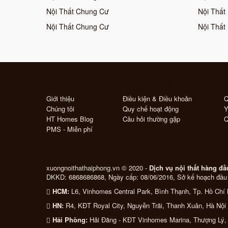
Nội Thất Chung Cư
Nội Thất
Nội Thất Chung Cư
Nội Thất
Về HT Homes
Thông Tin Cần Biết
Đ
Giới thiệu
Điều kiện & Điều khoản
Q
Chúng tôi
Quy chế hoạt động
Y
HT Homes Blog
Câu hỏi thường gặp
Q
PMS - Miễn phí
xuongnoithathaiphong.vn © 2020 -
Dịch vụ nội thất hàng đ
DKKD: 6868686868, Ngày cấp: 08/06/2016, Sở kế hoạch đầu 
HCM:
L6, Vinhomes Central Park, Bình Thạnh, Tp. Hồ Chí 
HN:
R4, KĐT Royal City, Nguyễn Trãi, Thanh Xuân, Hà Nội 
Hải Phòng:
Hải Đăng - KĐT Vinhomes Marina, Thượng Lý, 